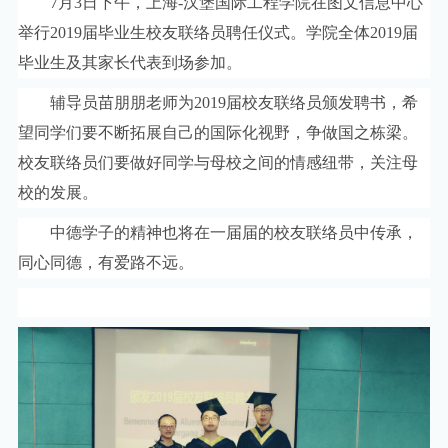
7
月
3
日下午，上海
-
汉堡国际工程学院在图文信息中心
举行
2019
届毕业生校友联络员聘任仪式。学院全体
2019
届
毕业生及其家长代表到场参加。
辅导员苗朋朋老师为
2019
届校友联络员颁发聘书，希
望同学们要不断拓展自己的国际化视野，争做国之栋梁。
校友联络员们要做好同学与母校之间的情感纽带，关注母
校的发展。
中德学子的精神也将在一届届的校友联络员中传承，
同心同德，有爱路不远。