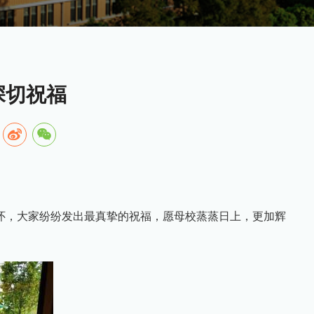
深切祝福
怀，大家纷纷发出最真挚的祝福，愿母校蒸蒸日上，更加辉