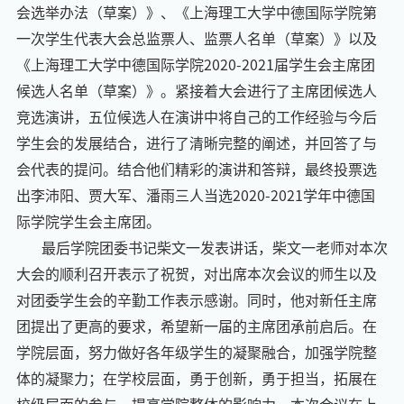
会选举办法（草案）》、《上海理工大学
中德国际
学院第
一次学生代表大会总监票人、监票人名单（草案）》以及
《上海理工大学
中德国际
学院
20
20
-202
1
届
学生会主席团
候选人名单（草案）》。
紧接着
大会进行了主席团候选人
竞选演讲
，
五位候选人在演讲中将自己的工作经验与今后
学生会
的发展结合，进行了清晰完整的阐述
，
并回答了与
会代表的提问。
结合他们精彩的演讲和答辩，最终投票选
出
李沛阳
、
贾大军
、
潘雨
三人当选
20
20
-202
1
学年中德国
际
学院学生会主席团。
最后
学院团委书记
柴文一
发表讲话
，
柴文一
老师
对本次
大会的顺利召开表示了祝贺，
对出席本次会议的师生
以及
对
团委学生会的辛勤工作表示
感谢
。同时，
他
对新任主席
团提出了更高的要求，
希望新一届的主席团承前启后。在
学院层面，努力做好各年级学生的凝聚融合，加强学院整
体的凝聚力；在学校层面，勇于创新，勇于担当，拓展在