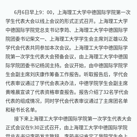
6
月
6
日早上
9
：
0
0
，上海理工大学
中德国际
学院第一次
学生代表大会
以线上会议的形式
正式召开。上海理工大学
中德国际
学院党
总支
书记
李筠
、
上海理工大学
中德国际
学
院团委书记
柴文一
、
上海理工大学学生会主席
刘正雄
以及
学代会
代表共同参加本次会议。
上海理工大学
中德国际
学
院第一次学生代表大会预备会议
，
由上海理工大学
中德国
际学院团委书记杨润
主持。会议开始，由
中德国际
学院学
生会副主席
刘庆康作筹备工作报告
。听取报告后，学代会
代表审议通过了
学代会表决办法，中德学院
学生会副主席
黄唯晨
宣读了代表资格审查报告。报告介绍了
32
名学代会
代表的组成情况
，同时
学代会代表审议通过了主席团名单
和秘书长名单
。
接下来
上海理工大学
中德国际
学院第一次学生代表大会
正式会议在
9:30
正式召开，
由上海理工大学
中德国际学院
党总支书记李筠发言
致辞。
李筠书记
肯定了我院学生会
上