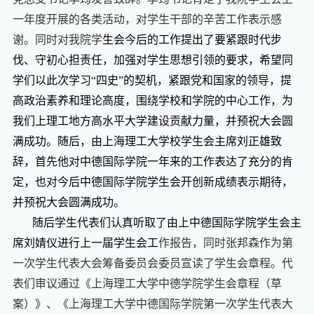
一年度开展的各类活动
，对学生干部
的辛苦工作表示感
谢。
同时对我院学
生会
今后的
工作提出了
要紧跟时代步
伐、守初心担责任，加强对学生思想引领的要求
，希望同
学们以此次学习“四史”的契机，紧跟党和国家的领导，提
高政治素养和理论高度，围绕学校和学院的中心工作，为
我们上理工地方高水平大学建设贡献力量，
并预祝大会圆
满成功。随后
，由上海理工大学
校学生会主席刘正雄致
辞
，
首
先他对中德国际学院一年来的工作表达了充分的肯
定，也对今后中德国际学院学生会开创新成绩表示期待，
并预祝大会圆满成功。
随后学生代表们认真听取了
由上
中德国际
学院学生会主
席
刘婧仪
进行上一届学生会工
作报告
，
同时张邦森作为第
一次学生代表大会筹备委员会委员宣读了学生会章程。
代
表们审议通过《上海理工大学
中德
学院学生会章程（草
案）》、《上海理工大学
中德国际
学院第一次学生代表大