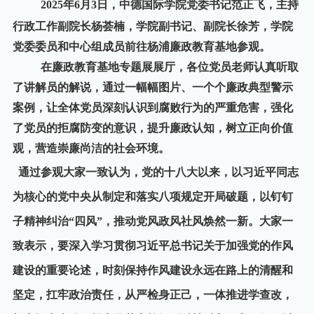
2025
年
6
月
3
日
，中德国际学院党委书记范正飞，主持
行政工作副院长杨荟楠，学院副书记、副院长徐芳，学院
党委委员和中心组成员前往杨浦廉政教育基地参观。
在廉政教育基地专题展展厅，各位党员老师认真听取
了讲解员的解说，通过一幅幅图片、一个个廉政典型警示
案例，让全体党员深刻认识到腐败行为的严重危害，强化
了党员的拒腐防变的意识，提升廉政认知，树立正向价值
观，营造崇廉尚洁的社会环境。
通过参观大家一致认为，党的十八大以来，以习近平同志
为核心的党中央从制定和落实八项规定开局破题，以钉钉
子精神纠治
“四风”，推动党风政风社风焕然一新。大家一
致表示，要深入学习贯彻习近平总书记关于加强党的作风
建设的重要论述，时刻保持作风建设永远在路上的清醒和
坚定，扛牢政治责任，从严检身正己，一体推进学查改，