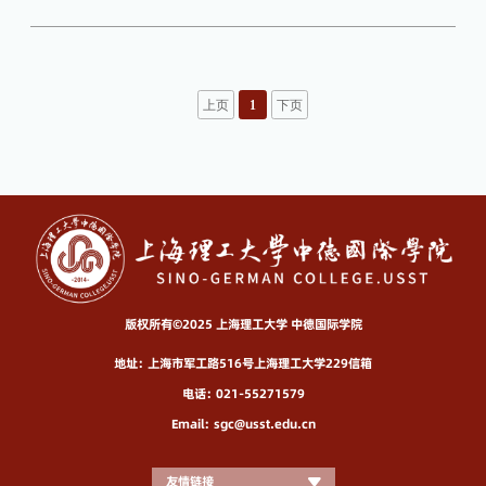
上页
1
下页
版权所有©2025 上海理工大学 中德国际学院
地址：上海市军工路516号上海理工大学229信箱
电话：021-55271579
Email：sgc@usst.edu.cn
友情链接